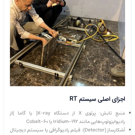
اجزای اصلی سیستم RT
منبع تابش: پرتوی X از دستگاه X-ray( یا گاما )از
رادیوایزوتوپ‌هایی مانند Iridium-192 یا Cobalt-60
آشکارساز (Detector): فیلم رادیوگرافی یا سیستم دیجیتال