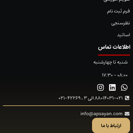
فرم ثبت نام
نظرسنجی
اساتید
اطلاعات تماس
شنبه تا چهارشنبه
08:00 - 17:30
88014031-021 الی 3 ، 42269-021
info@apsayan.com
ارتباط با ما