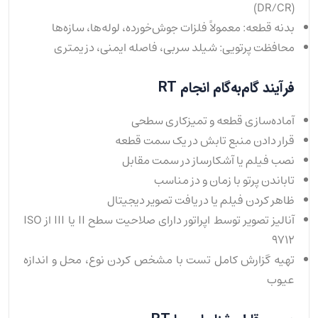
(DR/CR)
بدنه قطعه: معمولاً فلزات جوش‌خورده، لوله‌ها، سازه‌ها
محافظت پرتویی: شیلد سربی، فاصله ایمنی، دزیمتری
فرآیند گام‌به‌گام انجام RT
آماده‌سازی قطعه و تمیزکاری سطحی
قرار دادن منبع تابش در یک سمت قطعه
نصب فیلم یا آشکارساز در سمت مقابل
تاباندن پرتو با زمان و دز مناسب
ظاهر کردن فیلم یا دریافت تصویر دیجیتال
آنالیز تصویر توسط اپراتور دارای صلاحیت سطح II یا III از ISO
9712
تهیه گزارش کامل تست با مشخص کردن نوع، محل و اندازه
عیوب