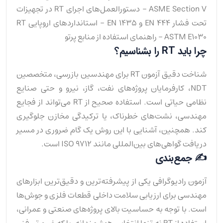
ASME Section V – دستورالعمل‌های اجرای RT در تجهیزات
تحت فشار EN 444 و EN 1435 – استانداردهای اروپایی RT
ASTM E1030 – راهنمای استفاده از منابع پرتو
چرا باید RT را بشناسیم؟
شناخت دقیق آزمون RT برای مهندسین بازرسی، متخصصین
NDT، کارفرمایان پروژه‌های نفت، گاز، نیرو و حتی صنایع
نظامی حیاتی است. استفاده صحیح از RT می‌تواند از فجایع
مهندسی، نشت‌های خطرناک، یا ترکیدگی مخازن جلوگیری
کند. همچنین، آشنایی با این روش یک گام ضروری در مسیر
دریافت گواهی‌های بین‌المللی مانند ISO 9712 است.
✍️ جمع‌بندی
آزمون رادیوگرافی یکی از پیشرفته‌ترین و دقیق‌ترین ابزارهای
مهندسی برای ارزیابی سلامت داخلی قطعات فلزی و جوش‌ها
است. با توجه به حساسیت بالای پروژه‌های صنعتی و عمرانی،
استفاده از RT نه تنها انتخابی هوشمندانه، بلکه ضرورتی فنی