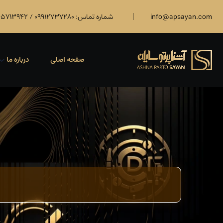
info@apsayan.com
شماره تماس: 09912737280 / 09045713942 / 09372737280
صفحه اصلی
درباره ما