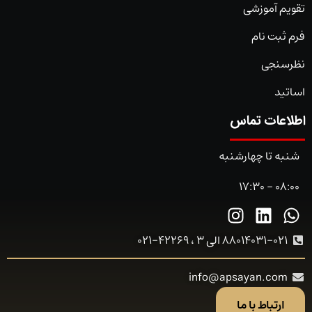
تقویم آموزشی
فرم ثبت نام
نظرسنجی
اساتید
اطلاعات تماس
شنبه تا چهارشنبه
08:00 - 17:30
88014031-021 الی 3 ، 42269-021
info@apsayan.com
ارتباط با ما