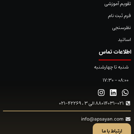
تقویم آموزشی
فرم ثبت نام
نظرسنجی
اساتید
اطلاعات تماس
شنبه تا چهارشنبه
08:00 - 17:30
88014031-021 الی 3 ، 42269-021
info@apsayan.com
ارتباط با ما