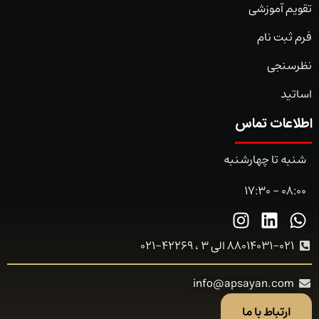
تقویم آموزشی
فرم ثبت نام
نظرسنجی
اساتید
اطلاعات تماس
شنبه تا چهارشنبه
08:00 - 17:30
88014031-021 الی 3 ، 42269-021
info@apsayan.com
ارتباط با ما