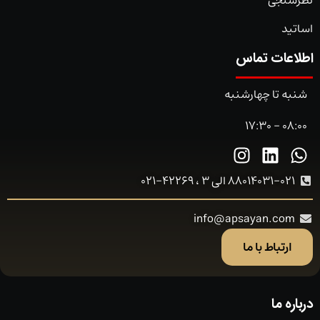
اساتید
اطلاعات تماس
شنبه تا چهارشنبه
08:00 - 17:30
88014031-021 الی 3 ، 42269-021
info@apsayan.com
ارتباط با ما
درباره ما